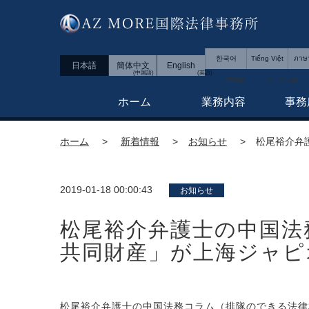
한국어
Tiếng Việt
ภาษ
日本語
簡体中文
English
ホーム
業務内容
事務
ホーム
新着情報
お知らせ
松尾裕介弁
2019-01-18 00:00:43
お知らせ
松尾裕介弁護士の中国法
共同財産」が上海ジャピ
松尾裕介弁護士の中国法務コラム（排隊のできる法律