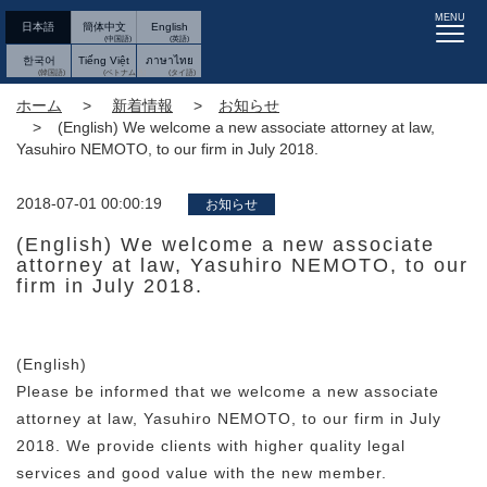
MENU
日本語
簡体中文
English
한국어
Tiếng Việt
ภาษาไทย
ホーム
新着情報
お知らせ
(English) We welcome a new associate attorney at law,
Yasuhiro NEMOTO, to our firm in July 2018.
2018-07-01 00:00:19
お知らせ
(English) We welcome a new associate
attorney at law, Yasuhiro NEMOTO, to our
firm in July 2018.
(English)
Please be informed that we welcome a new associate
attorney at law, Yasuhiro NEMOTO, to our firm in July
2018. We provide clients with higher quality legal
services and good value with the new member.