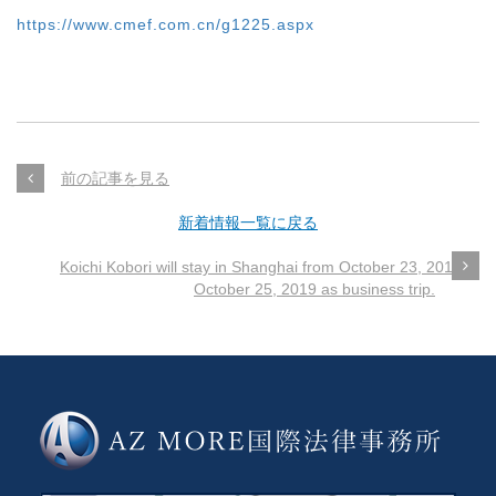
https://www.cmef.com.cn/g1225.aspx
前の記事を見る
新着情報一覧に戻る
Koichi Kobori will stay in Shanghai from October 23, 2019 to
October 25, 2019 as business trip.