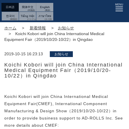
MENU
日本語
簡体中文
English
한국어
Tiếng Việt
ภาษาไทย
ホーム
新着情報
お知らせ
Koichi Kobori will join China International Medical
Equipment Fair（2019/10/20-10/22）in Qingdao
2019-10-15 16:23:13
お知らせ
Koichi Kobori will join China International
Medical Equipment Fair（2019/10/20-
10/22）in Qingdao
Koichi Kobori will join China International Medical
Equipment Fair(CMEF), International Component
Manufacturing & Design Show（2019/10/20-10/22）in
order to provide business support to AD-ROLLS Inc. See
more details about CMEF: