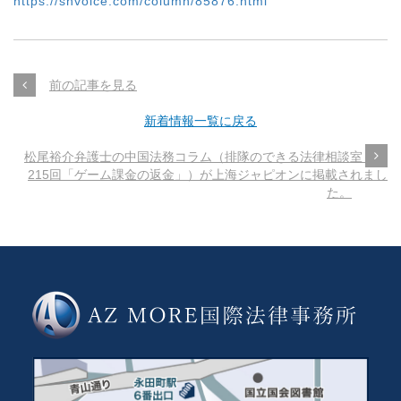
https://shvoice.com/column/85876.html
前の記事を見る
新着情報一覧に戻る
松尾裕介弁護士の中国法務コラム（排隊のできる法律相談室～第
215回「ゲーム課金の返金」）が上海ジャピオンに掲載されまし
た。