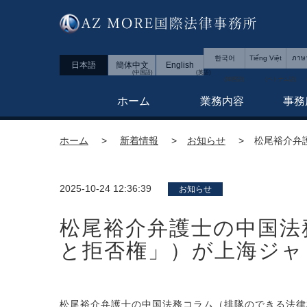
한국어
Tiếng Việt
ภาษ
日本語
簡体中文
English
ホーム
業務内容
事務
ホーム
新着情報
お知らせ
松尾裕介弁
2025-10-24 12:36:39
お知らせ
松尾裕介弁護士の中国法
と拒否権」）が上海ジャ
松尾裕介弁護士の中国法務コラム（排隊のできる法律