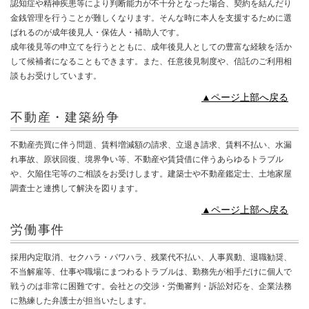
認知症や精神疾患等により判断能力が不十分となった場合、契約を結んだり
金銭管理を行うことが難しくなります。そんな時に本人を支援するために選
ばれるのが成年後見人・保佐人・補助人です。
成年後見等の申立てを行うとともに、成年後見人としての豊富な経験を活か
して候補者になることもできます。また、任意後見制度や、信託のご利用相
談もお受けしています。
▲ページ上部へ戻る
不動産・建築紛争
不動産売買に伴う問題、賃料増減額の請求、立退き請求、賃料不払い、水漏
れ事故、原状回復、境界争い等、不動産や賃貸借に伴うあらゆるトラブル
や、欠陥住宅等のご相談をお受けします。建築士や不動産鑑定士、土地家屋
調査士と連携して解決を図ります。
▲ページ上部へ戻る
労働事件
採用内定取消、セクハラ・パワハラ、残業代不払い、人事異動、退職勧奨、
不当解雇等、仕事や職場にまつわるトラブルは、勤務先が相手だけに個人で
戦うのは非常に困難です。会社との交渉・労働審判・訴訟対応を、企業法務
に熟練した弁護士が担当いたします。