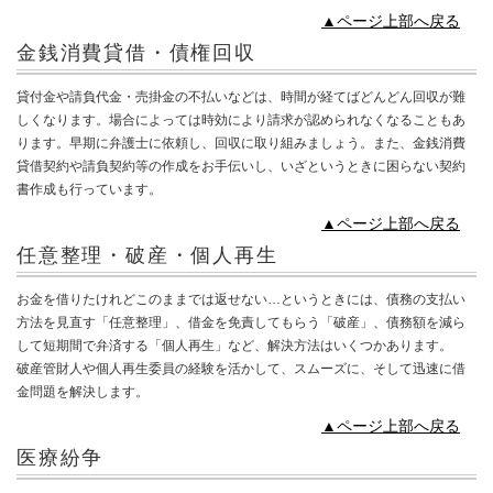
▲ページ上部へ戻る
金銭消費貸借・債権回収
貸付金や請負代金・売掛金の不払いなどは、時間が経てばどんどん回収が難
しくなります。場合によっては時効により請求が認められなくなることもあ
ります。早期に弁護士に依頼し、回収に取り組みましょう。また、金銭消費
貸借契約や請負契約等の作成をお手伝いし、いざというときに困らない契約
書作成も行っています。
▲ページ上部へ戻る
任意整理・破産・個人再生
お金を借りたけれどこのままでは返せない…というときには、債務の支払い
方法を見直す「任意整理」、借金を免責してもらう「破産」、債務額を減ら
して短期間で弁済する「個人再生」など、解決方法はいくつかあります。
破産管財人や個人再生委員の経験を活かして、スムーズに、そして迅速に借
金問題を解決します。
▲ページ上部へ戻る
医療紛争