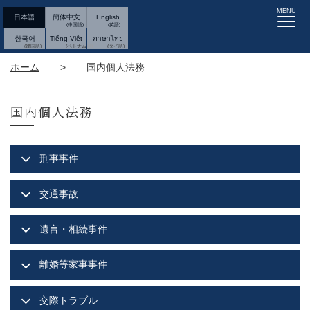
MENU
日本語
簡体中文
English
한국어
Tiếng Việt
ภาษาไทย
ホーム
>
国内個人法務
国内個人法務
刑事事件
交通事故
遺言・相続事件
離婚等家事事件
交際トラブル