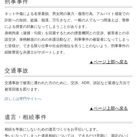
刑事事件
ネット中傷による名誉棄損、男女間の暴力・傷害行為、アルバイト感覚での
詐欺への加担、盗撮、痴漢、万引きなど、一般の人でも一つ間違えば、警察
による捜査の対象になってしまうことがあります。
身柄拘束（逮捕・勾留）を回避するための捜査機関との交渉、被害者との示
談交渉、身柄解放のための弁護活動など、刑事事件の被疑者になってしまっ
た皆様が、できる限り仕事や社会的地位を失うことのないよう、刑事事件の
経験豊富な弁護士がサポートします。
▲ページ上部へ戻る
交通事故
交通事故で被害に遭われた方のために、交渉、ADR、訴訟など最適な方法で
被害回復を図ります。
詳しくは専門サイトへ
▲ページ上部へ戻る
遺言・相続事件
相続を争族にしないための遺言づくりをお手伝いします。
争いになってしまった遺産相続については、できるだけ早期に、満足のいく