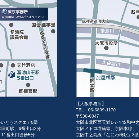
【大阪事務所】
TEL：06-6809-1170
〒530-0047
っかいどうスクエア5階
大阪市北区西天満1-7-4 協和中
田町駅」6番出口2分
大阪メトロ堺筋線、京阪本線、「
11番出口徒歩5分
京阪中之島線「なにわ橋駅」3番