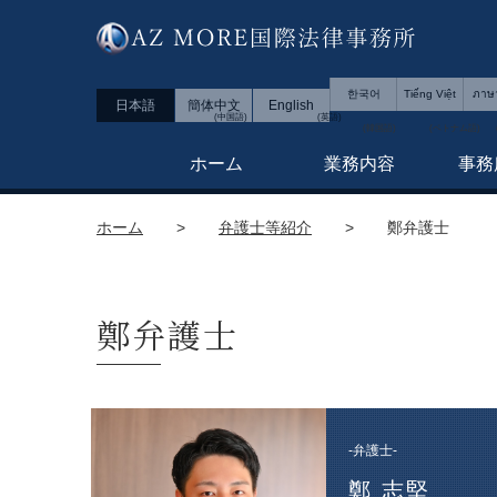
한국어
Tiếng Việt
ภาษ
日本語
簡体中文
English
ホーム
業務内容
事務
ホーム
>
弁護士等紹介
>
鄭弁護士
鄭弁護士
-弁護士-
鄭 志堅