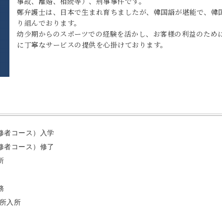
事故、離婚、相続等）、刑事事件です。
鄭弁護士は、日本で生まれ育ちましたが、韓国語が堪能で、韓
り組んでおります。
幼少期からのスポーツでの経験を活かし、お客様の利益のため
に丁寧なサービスの提供を心掛けております。
修者コース）入学
修者コース）修了
所
務
務所入所