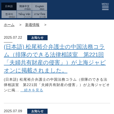
MENU
日本語
簡体中文
English
한국어
Tiếng Việt
ภาษาไทย
ホーム
新着情報
2025.07.22
お知らせ
(日本語) 松尾裕介弁護士の中国法務コラ
ム（排隊のできる法律相談室 第221回
「夫婦共有財産の侵害」）が上海ジャピ
オンに掲載されました。
(日本語) 松尾裕介弁護士の中国法務コラム（排隊のできる法
律相談室 第221回「夫婦共有財産の侵害」）が上海ジャピオ
ンに掲...
…続きを見る
2025.07.09
お知らせ