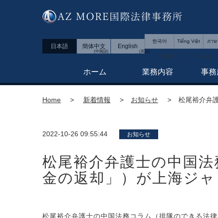
한국어
Tiếng Việt
ภาษ
日本語
簡体中文
English
ホーム
業務内容
事務
Home
新着情報
お知らせ
松尾裕介弁
2022-10-26 09:55:44
お知らせ
松尾裕介弁護士の中国法
金の返却」）が上海ジャ
松尾裕介弁護士の中国法務コラム（排隊のできる法律