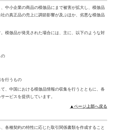
く、中小企業の商品の模倣品にまで被害が拡大し、模倣品
自社の真正品の売上に調節影響が及ぶほか、劣悪な模倣品
す。模倣品が発見された場合には、主に、以下のような対
もの
請を行うもの
して、中国における模倣品情報の収集を行うとともに、各
ルサービスを提供しています。
▲ページ上部へ戻る
ら、各種契約の特性に応じた取引関係書類を作成すること