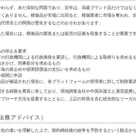
かわらず、未だ深刻な問題であり、近年は、高級ブランド品だけではな
なくありません。模倣品が市場に出回ると、模倣業者に市場を奪われ、
地代理店との関係が悪化するなどのおそれがあります。
れた場合には、模倣品の製造または販売の証拠を収集することが重要で
為の停止を要求
どの行政機関による行政摘発を要請し、行政機関による取締りを求める
働きかけ、刑事処分を求めるもの
行為の差止めや損害賠償金の支払いを求めるもの
を税関に申請
倣品が確認された場合に、各プラットフォームの管理者に対して削除要
関する経験を豊富に有しており、現地調査会社や中国弁護士と適宜提携
アプローチ方法を提案するとともに、上記の対策を含む総合的なリーガ
法務アドバイス）
文化の違いを理解した上で、契約締結後の紛争を予防するという観点か