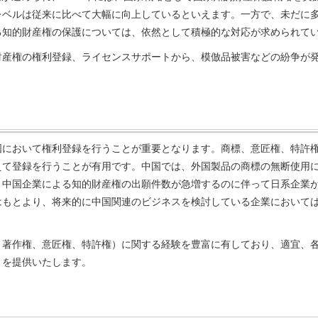
レベルは従来に比べて大幅に向上しているといえます。一方で、未だに
る知的財産権の保護については、依然として積極的な対応が求められて
財産権の権利登録、ライセンスサポートから、模倣品被害などの紛争が
国において権利登録を行うことが重要となります。商標、意匠権、特許
えて登録を行うことが有用です。中国では、外国製品の商標の無断使用
、中国企業による知的財産権の出願件数が急増するのに伴って日系企業
はもとより、将来的に中国関連のビジネスを検討している企業において
、著作権、意匠権、特許権）に関する経験を豊富に有しており、適宜、
トを提供いたします。