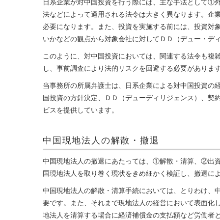
日系企業が対中国投資を行う際には、主な手法として①
法などによって適用される法令は大きく異なります。企
必要になります。また、投資を実施する前には、投資対
いかなどの観点から対象会社に対してＤＤ（デュー・デ
このように、対中国投資においては、関連する法令も複
し、事前調査により法的リスクを回避する必要がありま
当事務所の所属弁護士は、日系企業による対中国投資の
国投資の方針決定、ＤＤ（デューディリジェンス）、契
ビスを提供しています。
中国現地法人の解散・撤退
中国現地法人の撤退にあたっては、①解散・清算、②出
国現地法人を取り巻く現状をきめ細かく検証し、撤退に
中国現地法人の解散・清算手続においては、とりわけ、
要です。また、それまで現地法人の経営において表面化
地法人を清算する場合に経済補償金の支払額など労働者