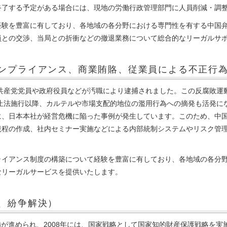
終了する予定がある場合には、現地の労働行政管理部門に人員削減・調
経験を豊富に有しており、各地域の各分野における専門性を有する中国
員との交渉、当局との折衝などの撤退業務について総合的なリーガルサ
ンプライアンス、商業賄賂、従業員による不正行
の共産党党員や政府役員などが汚職により逮捕されました。この反腐敗
禁止法施行以降、カルテルや市場支配的地位の濫用行為への摘発も活発
に、日本本社が経営危機に陥った事例が発生しています。このため、中
規程の作成、社内セミナー実施などによる内部統制システムやリスク管
ライアンス制度の構築について経験を豊富に有しており、各地域の各分
なリーガルサービスを提供いたします。
、紛争解決）
整備が進められ、2008年には、国家戦略として国家知的財産保護戦略を