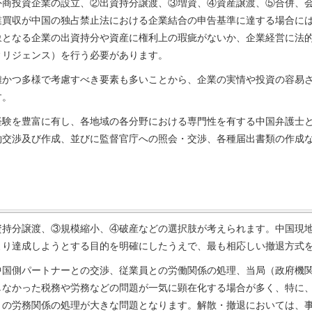
外商投資企業の設立、②出資持分譲渡、③増資、④資産譲渡、⑤合併、
業買収が中国の独占禁止法における企業結合の申告基準に達する場合に
象となる企業の出資持分や資産に権利上の瑕疵がないか、企業経営に法
ィリジェンス）を行う必要があります。
雑かつ多様で考慮すべき要素も多いことから、企業の実情や投資の容易
す。
経験を豊富に有し、各地域の各分野における専門性を有する中国弁護士
約交渉及び作成、並びに監督官庁への照会・交渉、各種届出書類の作成
資持分譲渡、③規模縮小、④破産などの選択肢が考えられます。中国現
より達成しようとする目的を明確にしたうえで、最も相応しい撤退方式
中国側パートナーとの交渉、従業員との労働関係の処理、当局（政府機
しなかった税務や労務などの問題が一気に顕在化する場合が多く、特に
との労務関係の処理が大きな問題となります。解散・撤退においては、