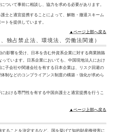
整について事前に相談し、協力を求める必要があります。
弁護士と適宜提携することによって、解散・撤退スキーム
ポートを提供しています。
▲ページ上部へ戻る
為、独占禁止法、環境法、労働法関連）
運動の影響を受け、日本を含む外資系企業に対する商業賄賂
になっています。日系企業においても、中国現地法人におけ
国に子会社や関連会社を有する日本企業は、リスク回避の
理体制などのコンプライアンス制度の構築・強化が求めら
野における専門性を有する中国弁護士と適宜提携を行うこ
▲ページ上部へ戻る
実施することを決定するなど、国を挙げて知的財産権侵害に