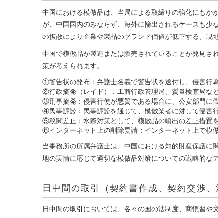
中国における模倣品は、当局による取締りの強化にもか
が、中国国内のみならず、海外に輸出されるケースも少
の拡散により企業や製品のブランド価値が低下する、現
中国で模倣品が製造または販売されていることが発見さ
策が考えられます。
①警告状の発布：弁護士名義で警告状を送付し、侵害行
②行政摘発（レイド）：工商行政管理局、質量検査局な
③刑事摘発：侵害行使が悪質である場合に、公安部門に
④民事訴訟：民事訴訟を通じて、模倣業者に対して侵害
⑤税関差止：水際対策として、模倣品の輸出の差止措置
⑥インターネット上の削除要請：インターネット上で模
当事務所の所属弁護士は、中国における知的財産保護に
地の実情に応じて適切な模倣品対策についての戦略的な
日中間の取引
（契約書作成、契約交渉、
日中間の取引においては、各々の国の法制度、商慣習や