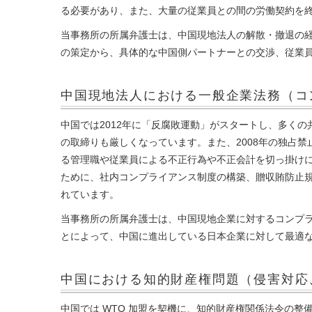
る必要があり、また、大量の従業員との間の労働契約を
当事務所の所属弁護士は、中国現地法人の解散・撤退の
の策定から、具体的な中国側パートナーとの交渉、従業
中国現地法人における一般企業法務
（コ
中国では2012年に「反腐敗運動」がスタートし、多く
の取締りも厳しくなっています。また、2008年の独占
る管理職や従業員による不正行為や不正会計を切っ掛け
ために、社内コンプライアンス制度の構築、贈収賄防止
れています。
当事務所の所属弁護士は、中国現地企業に対するコンプ
とによって、中国に進出している日本企業に対して最適
中国における知的財産権問題
（侵害対応
中国では WTO 加盟を契機に、知的財産権関係法令の