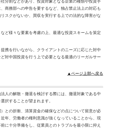
会社分割などがあり、投資対象となる企業の種類や投資手
は、商務部への申告を要するなど、独占禁止法上の対応も
的リスクがないか、買収を実行する上での法的な障害がな
さなど様々な要素を考慮の上、最適な投資スキームを策定
と提携を行いながら、クライアントのニーズに応じた対中
など対中国投資を行う上で必要となる最適のリーガルサー
▲ページ上部へ戻る
地法人の解散・撤退を検討する際には、撤退対象である中
を選択することが望まれます。
関）との折衝、清算資金の確保などの点について留意が必
、近年、労働者の権利意識が強くなっていることから、現
事前に十分準備をし、従業員とのトラブルを最小限に抑え