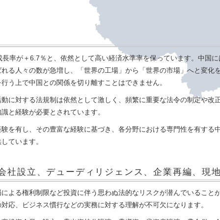
DP成長率が＋6.7％と、依然として高い経済水準率を保っています。中国
ばれる人々の数が急増し、「世界の工場」から「世界の市場」へと変化
を行う上で中国との関係を切り離すことはできません。
活動に対する法規制は依然として激しく、頻繁に重要な法令の制定や改
知識と経験が必要とされています。
経験を有し、その豊富な経験に基づき、各分野における専門性を有する
供しています。
会社設立、デューディリジェンス、企業再編、現
局による権利制限など投資に伴う思わぬ法的なリスクが潜んでいること
の対応、ビジネス慣行などの実務に対する理解が不可欠になります。