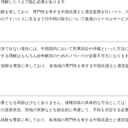
く理解したうえで臨む必要があります。
経験を有しており、専門性を有する中国弁護士と適宜提携を行いつつ、
渉のアドバイスに至るまで日中間の取引について最適のリーガルサービ
解決できない場合には、中国国内において民事訴訟や仲裁といった方法
対する理解はもちろん紛争解決のためのノウハウが必要不可欠になりま
て経験を豊富に有しており、各地域の専門性を有する中国弁護士と適宜
必要となる局面は少なくありません。債権回収の具体的な方法としては
者の資産状況、現地の実務などを総合的に考慮して、手段を決定する必
る経験を豊富に有しており、各地域の専門性を有する中国弁護士と適宜