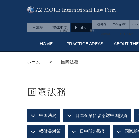
한국어
Tiếng Việt
ภาษ
日本語
簡体中文
English
HOME
PRACTICE AREAS
ABOUT THE
ホーム
>
国際法務
国際法務
中国法務
日本企業による対中国投資
模倣品対策
日中間の取引
国際紛