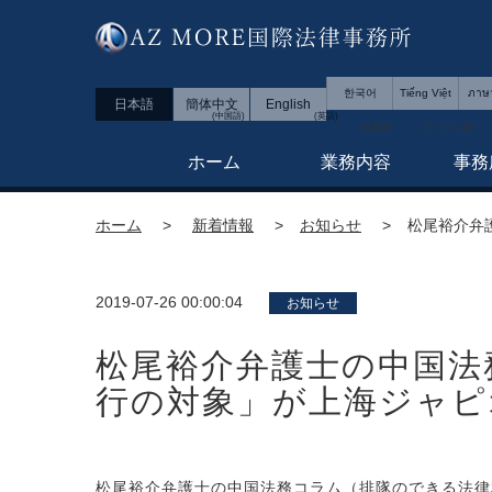
한국어
Tiếng Việt
ภาษ
日本語
簡体中文
English
ホーム
業務内容
事務
ホーム
新着情報
お知らせ
松尾裕介弁
2019-07-26 00:00:04
お知らせ
松尾裕介弁護士の中国法
行の対象」が上海ジャピ
松尾裕介弁護士の中国法務コラム（排隊のできる法律